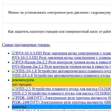
Можно ли устанавливать электронное реле давления с гидроаккуму
Как защитить насосную станцию или поверхностный насос от рабо
Самые продаваемые товары
РДЭ-10-3.3-ПП Реле давления воды электронное с плавны
РДЭ-Налив-2м-2.2 Реле контроля уровня воды в емкости 
УПП-3Д-1.8 Устройство автоматического плавного пуска 
рекомендуем
хит продаж
УПП-2.5 Устройство плавного пуска для насоса (5131001
РПЖ–24ФТ(FT) Электронное реле протока жидкости (680
новинка