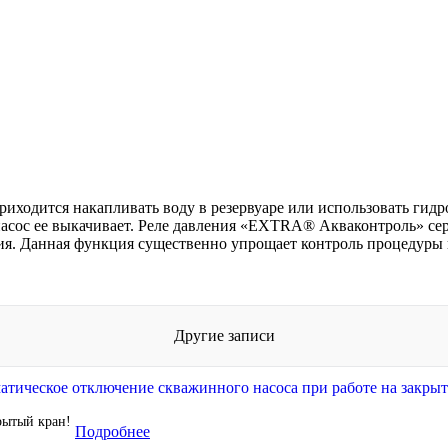
иходится накапливать воду в резервуаре или использовать гид
асос ее выкачивает. Реле давления «
EXTRA
® Акваконтроль» се
ия. Данная функция существенно упрощает контроль процедуры 
Другие записи
рытый кран!
Подробнее