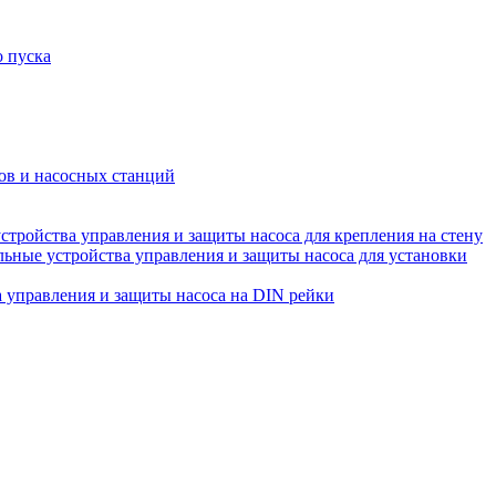
о пуска
ов и насосных станций
ройства управления и защиты насоса для крепления на стену
ные устройства управления и защиты насоса для установки
управления и защиты насоса на DIN рейки