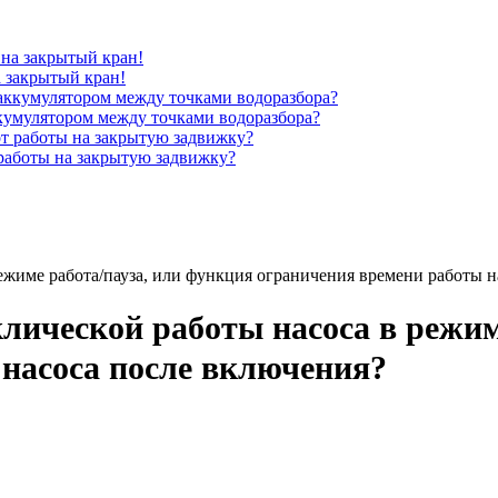
 закрытый кран!
кумулятором между точками водоразбора?
работы на закрытую задвижку?
ежиме работа/пауза, или функция ограничения времени работы н
лической работы насоса в режим
насоса после включения?