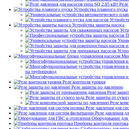
Реле
Устройства плавного пуска
Устройств
Устройства защиты насоса
Устр
П
Униве
Устро
Мно
на трубопровод
Реле контроля уровня
Реле защиты по давлению
Реле защи
Реле защиты от сухог
Реле ком
Реле давления для си
Реле давления д
Оборудование для
Приборы контроля протока
Стабилизаторы давлени