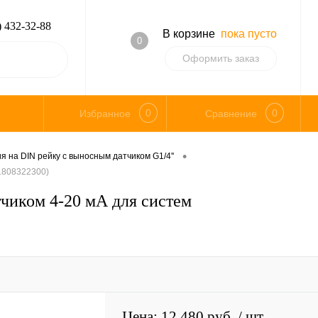
) 432-32-88
В корзине
пока пусто
0
Оформить заказ
0
0
Избранное
Сравнение
•
я на DIN рейку с выносным датчиком G1/4''
1808322300)
чиком 4-20 мА для систем
Цена: 12 480 руб.
/ шт