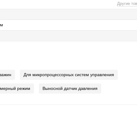
Другие то
мм
важин
Для микропроцессорных систем управления
ймерный режим
Выносной датчик давления