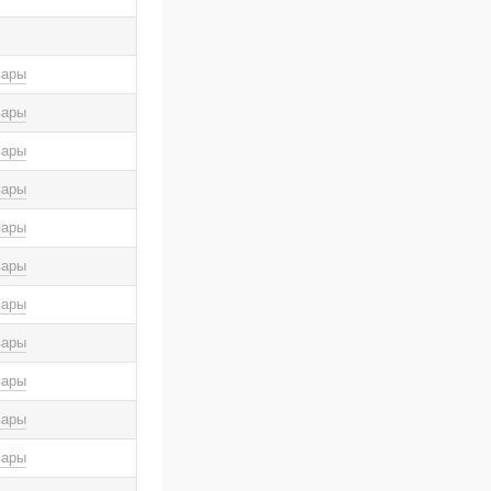
вары
вары
вары
вары
вары
вары
вары
вары
вары
вары
вары