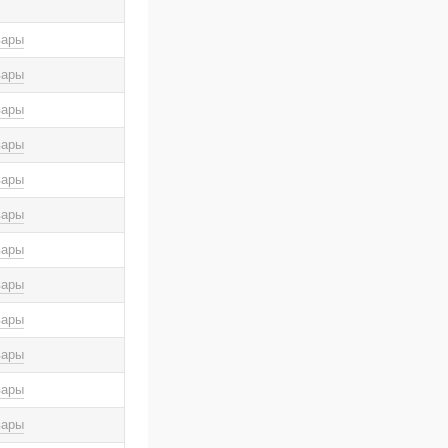
вары
вары
вары
вары
вары
вары
вары
вары
вары
вары
вары
вары