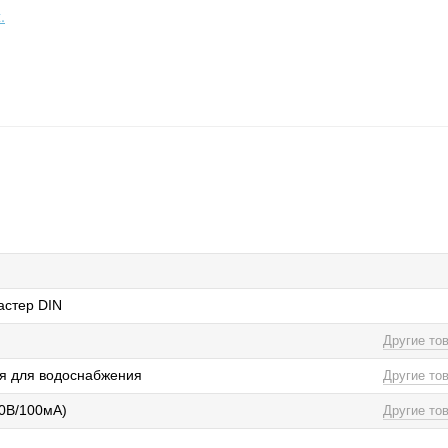
.
астер DIN
Другие то
я для водоснабжения
Другие то
0В/100мА)
Другие то