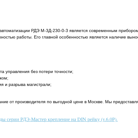
 автоматизации РДЭ М-3Д-230-0-3 является современным прибором
ностью работы. Его главной особенностью является наличие вынос
та управления без потери точности;
ком;
ия и разрыва магистрали;
ание от производителя по выгодной цене в Москве. Мы предоставл
ды серии РДЭ-Мастер крепление на DIN рейку (v.6.0Р).