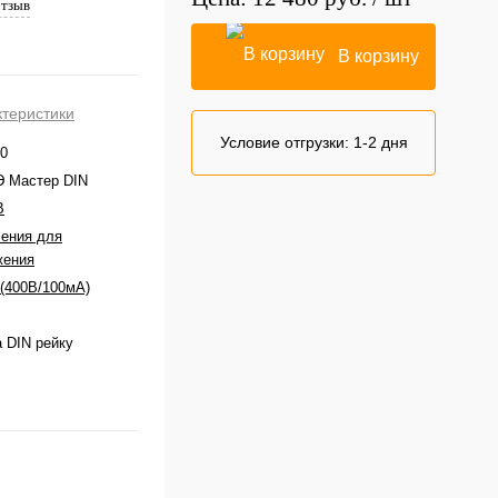
отзыв
В корзину
ктеристики
Условие отгрузки:
1-2 дня
0
Э Мастер DIN
В
ения для
жения
(400В/100мА)
 DIN рейку