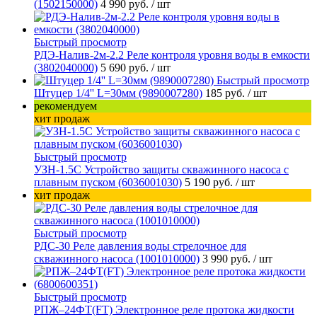
(1502150000)
4 990 руб.
/ шт
Быстрый просмотр
РДЭ-Налив-2м-2.2 Реле контроля уровня воды в емкости
(3802040000)
5 690 руб.
/ шт
Быстрый просмотр
Штуцер 1/4'' L=30мм (9890007280)
185 руб.
/ шт
рекомендуем
хит продаж
Быстрый просмотр
УЗН-1.5С Устройство защиты скважинного насоса с
плавным пуском (6036001030)
5 190 руб.
/ шт
хит продаж
Быстрый просмотр
РДС-30 Реле давления воды стрелочное для
скважинного насоса (1001010000)
3 990 руб.
/ шт
Быстрый просмотр
РПЖ–24ФТ(FT) Электронное реле протока жидкости