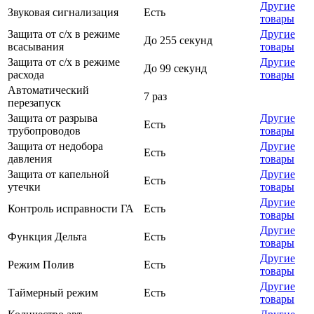
Другие
Звуковая сигнализация
Есть
товары
Защита от с/х в режиме
Другие
До 255 секунд
всасывания
товары
Защита от с/х в режиме
Другие
До 99 секунд
расхода
товары
Автоматический
7 раз
перезапуск
Защита от разрыва
Другие
Есть
трубопроводов
товары
Защита от недобора
Другие
Есть
давления
товары
Защита от капельной
Другие
Есть
утечки
товары
Другие
Контроль исправности ГА
Есть
товары
Другие
Функция Дельта
Есть
товары
Другие
Режим Полив
Есть
товары
Другие
Таймерный режим
Есть
товары