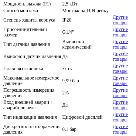
Мощность выхода (P1)
2,5 кВт
Способ монтажа
Монтаж на DIN рейку
Другие
Степень защиты корпуса
IP20
товары
Присоединительный
Другие
G1/4''
размер
товары
Выносной
Другие
Тип датчика давления
керамический
товары
Другие
Выносной датчик давления
Да
товары
Другие
Плавная остановка
Есть
товары
Максимальное измеряемое
Другие
9,99 бар
давление
товары
Погрешность измерения
Другие
2%
давления
товары
Вход внешней аварии +
Другие
Да
аварийное реле
товары
Другие
Тип индикации давления
Цифровой дисплей
товары
Дискретность отображения
Другие
0,1 бар
давления
товары