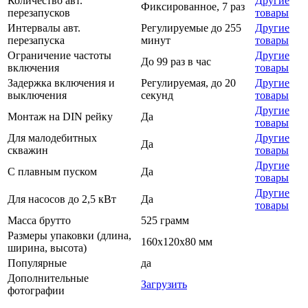
Количество авт.
Другие
Фиксированное, 7 раз
перезапусков
товары
Интервалы авт.
Регулируемые до 255
Другие
перезапуска
минут
товары
Ограничение частоты
Другие
До 99 раз в час
включения
товары
Задержка включения и
Регулируемая, до 20
Другие
выключения
секунд
товары
Другие
Монтаж на DIN рейку
Да
товары
Для малодебитных
Другие
Да
скважин
товары
Другие
С плавным пуском
Да
товары
Другие
Для насосов до 2,5 кВт
Да
товары
Масса брутто
525 грамм
Размеры упаковки (длина,
160х120х80 мм
ширина, высота)
Популярные
да
Дополнительные
Загрузить
фотографии