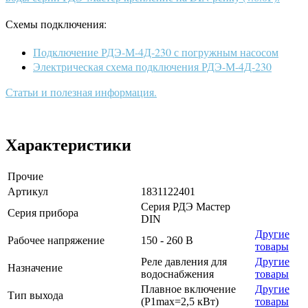
Схемы подключения:
Подключение РДЭ-М-4Д-230 с погружным насосом
Электрическая схема подключения РДЭ-М-4Д-230
Статьи и полезная информация
.
Характеристики
Прочие
Артикул
1831122401
Серия РДЭ Мастер
Серия прибора
DIN
Другие
Рабочее напряжение
150 - 260 В
товары
Реле давления для
Другие
Назначение
водоснабжения
товары
Плавное включение
Другие
Тип выхода
(P1max=2,5 кВт)
товары