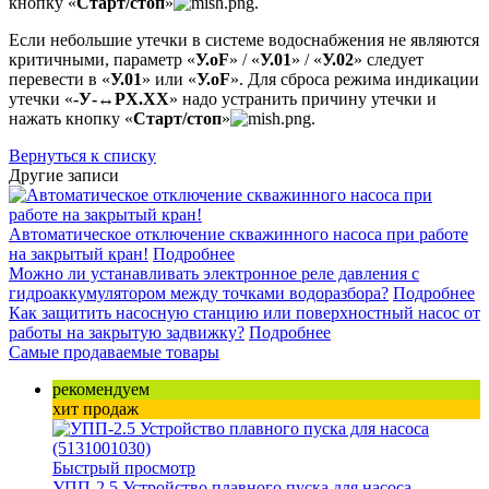
кнопку «
Старт/стоп
»
.
Если небольшие утечки в системе водоснабжения не являются
критичными, параметр «
У.oF
» / «
У.01
» / «
У.02
» следует
перевести в «
У.01
» или «
У.oF
». Для сброса режима индикации
утечки «
-У-↔PХ.ХХ
» надо устранить причину утечки и
нажать кнопку «
Старт/стоп
»
.
Вернуться к списку
Другие записи
Автоматическое отключение скважинного насоса при работе
на закрытый кран!
Подробнее
Можно ли устанавливать электронное реле давления с
гидроаккумулятором между точками водоразбора?
Подробнее
Как защитить насосную станцию или поверхностный насос от
работы на закрытую задвижку?
Подробнее
Самые продаваемые товары
рекомендуем
хит продаж
Быстрый просмотр
УПП-2.5 Устройство плавного пуска для насоса