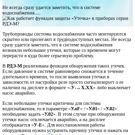
Не всегда сразу удается заметить, что в системе
водоснабжения.....
Трубопроводы системы водоснабжения часто монтируются
скрытно или пролегают в труднодоступных местах. Не всегда
сразу удается заметить, что в системе водоснабжения
возникли небольшие утечки, которые со временем могут
перерасти в куда более серьезную проблему.
В
РДЭ-М
реализована функция обнаружения таких утечек.
Если давление в системе равномерно снижается в течение
длительного времени, то после выявления утечки в
зависимости от настройки реле просто сигнализирует о ее
наличии на дисплее в формате «
-У-↔Х.ХХ
» либо выключает
насос аварийно.
Если небольшие утечки критичны для системы
водоснабжения, то в параметре «
У.oF
» / «
У.01
» / «
У.02
»
необходимо задать «
У.02
». В этом случае при обнаружении
утечки насос отключается аварийно, а на дисплее
отображается «
У-Е
». Для восстановления работы
оборудования нужно устранить причину утечки и нажать на