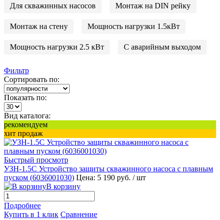
Для скважинных насосов
Монтаж на DIN рейку
Монтаж на стену
Мощность нагрузки 1.5кВт
Мощность нагрузки 2.5 кВт
С аварийным выходом
Фильтр
Сортировать по:
Показать по:
Вид каталога:
рекомендуем
хит продаж
Быстрый просмотр
УЗН-1.5С Устройство защиты скважинного насоса с плавным
пуском (
6036001030
)
Цена: 5 190 руб.
/ шт
В корзину
Подробнее
Купить в 1 клик
Сравнение