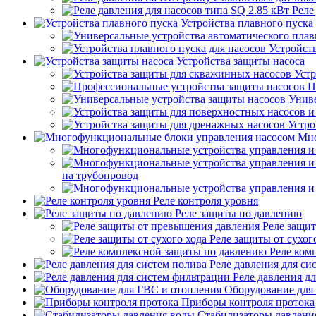
Реле
Устройства плавного пуска
Устройств
Устройства защиты насоса
Устр
П
Униве
Устро
Мно
на трубопровод
Реле контроля уровня
Реле защиты по давлению
Реле защи
Реле защиты от сухог
Реле ком
Реле давления для си
Реле давления д
Оборудование для
Приборы контроля протока
Стабилизаторы давлени