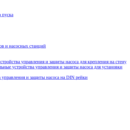
о пуска
ов и насосных станций
ройства управления и защиты насоса для крепления на стену
ные устройства управления и защиты насоса для установки
управления и защиты насоса на DIN рейки