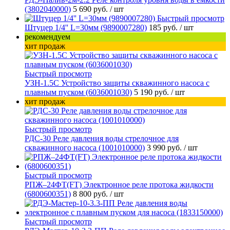
(3802040000)
5 690 руб.
/ шт
Быстрый просмотр
Штуцер 1/4'' L=30мм (9890007280)
185 руб.
/ шт
рекомендуем
хит продаж
Быстрый просмотр
УЗН-1.5С Устройство защиты скважинного насоса с
плавным пуском (6036001030)
5 190 руб.
/ шт
хит продаж
Быстрый просмотр
РДС-30 Реле давления воды стрелочное для
скважинного насоса (1001010000)
3 990 руб.
/ шт
Быстрый просмотр
РПЖ–24ФТ(FT) Электронное реле протока жидкости
(6800600351)
8 800 руб.
/ шт
Быстрый просмотр