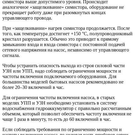
симистора выше допустимого уровня. Происходит
аналогичное «защелкивание» симистора, оборудование не
прекращает работу даже при разомкнутых концах
управляющего провода.
При «защелкивании» нагрев симистора продолжается. После
того, как температура достигнет +150 °C, полупроводниковый
кристалл разрушается. Обычно это приводит к прямому
замыканию входа и входа симистора с постоянной подачей
сетевого напряжения на насос, независимо от управляющего
сигнала.
Чтобы устранить опасность выхода из строя силовой части
УЗН или УПП, надо соблюдать ограничения мощности и
частоты включения подключаемого оборудования. Для
большинства моделей бытовых насосов рекомендовано не
более 20–30 включений в час.
Для ограничения частоты включения насоса, в старых
моделях УПП и УЗН необходимо установить в систему
водоснабжения гидроаккумулятор с правильно рассчитанным
объемом, который позволит обеспечить частоту включения не
чаще 1 раза в минуту, то есть до 60 включений в час.
Если соблюдать требования по ограничению мощности и
частоты включения насоса, то силовая часть приборов серии