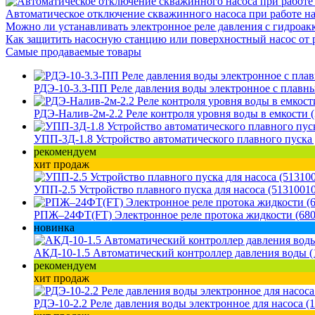
Автоматическое отключение скважинного насоса при работе на
Можно ли устанавливать электронное реле давления с гидроак
Как защитить насосную станцию или поверхностный насос от 
Самые продаваемые товары
РДЭ-10-3.3-ПП Реле давления воды электронное с плавны
РДЭ-Налив-2м-2.2 Реле контроля уровня воды в емкости 
УПП-3Д-1.8 Устройство автоматического плавного пуска 
рекомендуем
хит продаж
УПП-2.5 Устройство плавного пуска для насоса (5131001
РПЖ–24ФТ(FT) Электронное реле протока жидкости (680
новинка
АКД-10-1.5 Автоматический контроллер давления воды (
рекомендуем
хит продаж
РДЭ-10-2.2 Реле давления воды электронное для насоса (