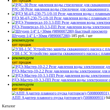
хит продаж
РДС-30 Реле давления воды стрелочное для скважинного 
РДЭ М-4Д-230-75-1/0-10 Реле давления воды с плавным п
РДЭ-Универсал-10-3.3-ПП Реле давления воды электронно
Быстрый просмотр
Штуцер 1/4'' L=30мм (9890007280)
185 руб.
/ шт
рекомендуем
хит продаж
УЗН-1.5С Устройство защиты скважинного насоса с плав
рекомендуем
хит продаж
РДЭ-Мастер-10-2.2 Реле давления воды электронное для н
РДЭ-Мастер-10-3.3-ПП Реле давления воды электронное с
рекомендуем
хит продаж
АПП Адаптер плавного пуска (оптореле) (5008000931)
94
Каталог