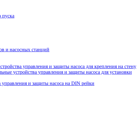
о пуска
ов и насосных станций
ройства управления и защиты насоса для крепления на стену
ные устройства управления и защиты насоса для установки
управления и защиты насоса на DIN рейки