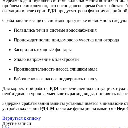
Нередко в действующей системе водоснабжения возникает боль
проблем не исключено, что насос долгое время будет работат
ситуации в реле серии
РДЭ
предусмотрена функция аварийной
Срабатывание защиты системы при утечке возможно в следующ
Появились течи в системе водоснабжения
Происходит полив придомового участка или огорода
Засорились входные фильтры
Упало напряжение в электросети
Производительность насоса слишком мала
Рабочие колеса насоса подверглись износу
Для корректной работы
РДЭ
в перечисленных ситуациях нужно
необходимого уровня, уменьшить расход воды, поставить насо
Задержка срабатывания защиты устанавливается в диапазоне от
устройствах серии
РДЭ-М
такая же функция называется «
Недо
Вернуться к списку
Другие записи