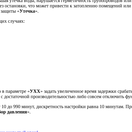
шая утечка воды, нарушается герметичность трубопроводов или
ь без остановки, что может привести к затоплению помещений и
 защиты «
Утечка
».
их случаях:
 в параметре «
УХХ
» задать увеличенное время задержки сраба
с с достаточной производительностью либо совсем отключить ф
 10 до 990 минут, дискретность настройки равна 10 минутам. П
бор давления
».