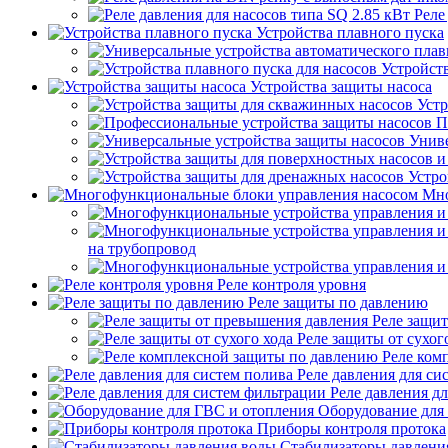
Реле
Устройства плавного пуска
Устройств
Устройства защиты насоса
Устр
П
Униве
Устро
Мно
на трубопровод
Реле контроля уровня
Реле защиты по давлению
Реле защи
Реле защиты от сухог
Реле ком
Реле давления для си
Реле давления д
Оборудование для
Приборы контроля протока
Стабилизаторы давлени