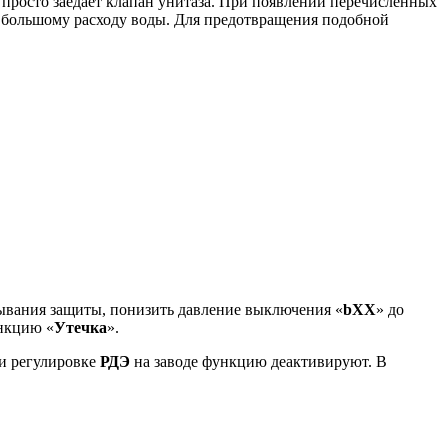
 просто заедает клапан унитаза. При появлении перечисленных
ли большому расходу воды. Для предотвращения подобной
тывания защиты, понизить давление выключения «
bХХ
» до
ункцию «
Утечка
».
ри регулировке
РДЭ
на заводе функцию деактивируют. В