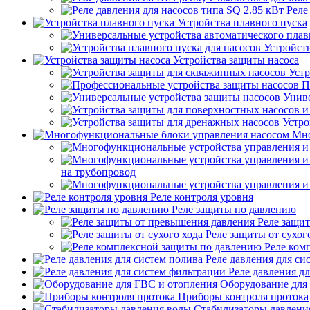
Реле
Устройства плавного пуска
Устройств
Устройства защиты насоса
Устр
П
Униве
Устро
Мно
на трубопровод
Реле контроля уровня
Реле защиты по давлению
Реле защи
Реле защиты от сухог
Реле ком
Реле давления для си
Реле давления д
Оборудование для
Приборы контроля протока
Стабилизаторы давлени