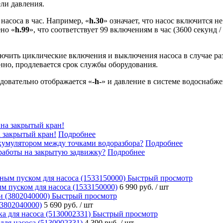
ели давления.
насоса в час. Например, «
h
.30
» означает, что насос включится н
ено «
h.99
», что соответствует 99 включениям в час (3600 секунд 
ючить циклические включения и выключения насоса в случае ра
нно, продлевается срок службы оборудования.
довательно отображается «
-h-
» и давление в системе водоснабже
 закрытый кран!
Подробнее
кумулятором между точками водоразбора?
Подробнее
работы на закрытую задвижку?
Подробнее
Быстрый просмотр
м пуском для насоса (1533150000)
6 990 руб.
/ шт
Быстрый просмотр
(3802040000)
5 690 руб.
/ шт
Быстрый просмотр
для насоса (5130002331)
4 390 руб.
/ шт