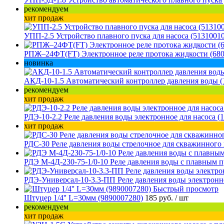
рекомендуем
хит продаж
УПП-2.5 Устройство плавного пуска для насоса (5131001
РПЖ–24ФТ(FT) Электронное реле протока жидкости (680
новинка
АКД-10-1.5 Автоматический контроллер давления воды (
рекомендуем
хит продаж
РДЭ-10-2.2 Реле давления воды электронное для насоса (
хит продаж
РДС-30 Реле давления воды стрелочное для скважинного 
РДЭ М-4Д-230-75-1/0-10 Реле давления воды с плавным п
РДЭ-Универсал-10-3.3-ПП Реле давления воды электронно
Быстрый просмотр
Штуцер 1/4'' L=30мм (9890007280)
185 руб.
/ шт
рекомендуем
хит продаж