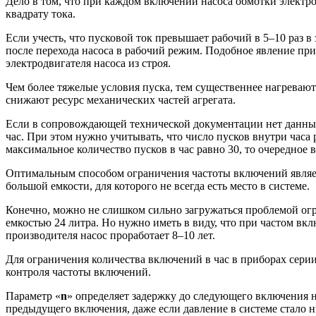
Дело в том, что при каждом включении насоса обмотки электро
квадрату тока.
Если учесть, что пусковой ток превышает рабочий в 5–10 раз в 
после перехода насоса в рабочий режим. Подобное явление пр
электродвигателя насоса из строя.
Чем более тяжелые условия пуска, тем существеннее нагреваю
снижают ресурс механических частей агрегата.
Если в сопровождающей технической документации нет данных п
час. При этом нужно учитывать, что число пусков внутри час
максимальное количество пусков в час равно 30, то очередное
Оптимальным способом ограничения частоты включений являет
большой емкости, для которого не всегда есть место в системе.
Конечно, можно не слишком сильно загружаться проблемой огр
емкостью 24 литра. Но нужно иметь в виду, что при частом в
производителя насос проработает 8–10 лет.
Для ограничения количества включений в час в приборах сери
контроля частоты включений.
Параметр «
n
» определяет задержку до следующего включения н
предыдущего включения, даже если давление в системе стало 