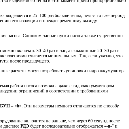
ество выделяемого тепла в этот момент прямо пропорционально
ка выделяется в 25–100 раз больше тепла, чем за тот же период
ушению его изоляции и преждевременному выходу
ния насоса. Слишком частые пуски насоса также существенно
можно включать 30–40 раз в час, а скважинные 20–30 раз в
 включениями считается минимальным. Так, если указано, что
инуты после предыдущего.
ные расчеты могут потребовать установки гидроаккумулятора
емая работа насоса возможна даже с гидроаккумулятором
облюдении ограничений в соответствии с требованиями
ЭБУН
– «
h
». Эти параметры немного отличаются по способу
оборудование включится не раньше, чем через 60 секунд после
на дисплее
РДЭ
будет последовательно отображаться «
-
n
-
” и