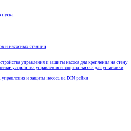
о пуска
ов и насосных станций
ройства управления и защиты насоса для крепления на стену
ные устройства управления и защиты насоса для установки
управления и защиты насоса на DIN рейки