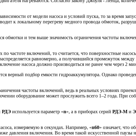
двигателя нагреваются. Согласно закону Джоуля - Ленца, колич
зависимости от модели насоса и условий пуска, то за время запус
иводит к локальному перегреву медного провода обмоток, разр
тся обмотки и тем выше значимость ограничения частоты включе
о частоте включений, то считается, что поверхностные насосы 
а распределяется равномерно, а получившийся промежуток между
 включение насоса должно производиться не ранее чем через 2 м
ся верный подбор емкости гидроаккумулятора. Однако проведен
аничения частоты включений, ведь в реальных условиях приемл
ключении оборудование может прослужить всего 1–2 года. При с
и
РДЭ
используется параметр «
n
», а в приборах серий
РДЭ-М
и
асоса, измеряемую в секундах. Например, «
n
60
» означает, что 
ниже давления включения. Во время такой искусственной паузы 