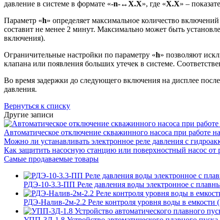
давление в системе в формате «
-
n
-
↔
Х.Х
», где «
Х.Х
» – показат
Параметр «
h
» определяет максимальное количество включений 
составит не менее 2 минут. Максимально может быть установл
включения).
Ограничительные настройки по параметру «
h
» позволяют искл
клапана или появления больших утечек в системе. Соответстве
Во время задержки до следующего включения на дисплее после
давления.
Вернуться к списку
Другие записи
Автоматическое отключение скважинного насоса при работе на
Можно ли устанавливать электронное реле давления с гидроак
Как защитить насосную станцию или поверхностный насос от 
Самые продаваемые товары
РДЭ-10-3.3-ПП Реле давления воды электронное с плавны
РДЭ-Налив-2м-2.2 Реле контроля уровня воды в емкости 
УПП-3Д-1.8 Устройство автоматического плавного пуска 