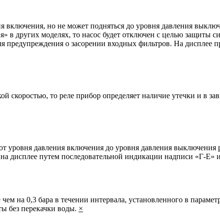
я включения, но не может подняться до уровня давления выклю
» в других моделях, то насос будет отключен с целью защиты с
для предупреждения о засорении входных фильтров. На дисплее п
кой скоростью, то реле прибор определяет наличие утечки и в з
от уровня давления включения до уровня давления выключения р
 на дисплее путем последовательной индикации надписи «Г-Е» 
 чем на 0,3 бара в течении интервала, установленного в парамет
ты без перекачки воды.
×