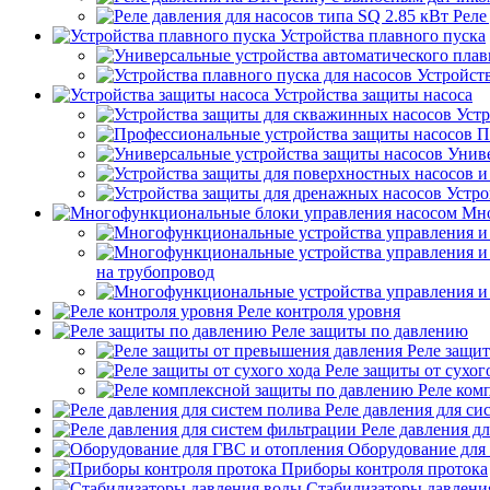
Реле
Устройства плавного пуска
Устройств
Устройства защиты насоса
Устр
П
Униве
Устро
Мно
на трубопровод
Реле контроля уровня
Реле защиты по давлению
Реле защи
Реле защиты от сухог
Реле ком
Реле давления для си
Реле давления д
Оборудование для
Приборы контроля протока
Стабилизаторы давлени