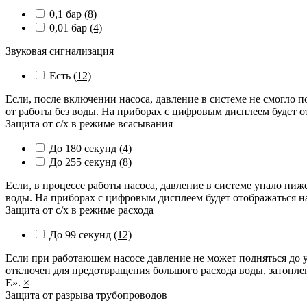
0,1 бар
(8)
0,01 бар
(4)
Звуковая сигнализация
Есть
(12)
Если, после включении насоса, давление в системе не смогло п
от работы без воды. На приборах с цифровым дисплеем будет о
Защита от с/х в режиме всасывания
До 180 секунд
(4)
До 255 секунд
(8)
Если, в процессе работы насоса, давление в системе упало ниж
воды. На приборах с цифровым дисплеем будет отображаться н
Защита от с/х в режиме расхода
До 99 секунд
(12)
Если при работающем насосе давление не может подняться до у
отключен для предотвращения большого расхода воды, затопле
Е».
×
Защита от разрыва трубопроводов