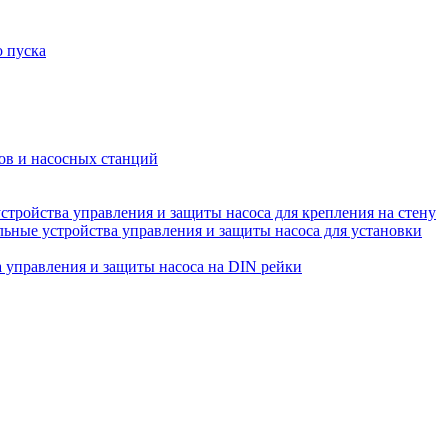
о пуска
ов и насосных станций
ройства управления и защиты насоса для крепления на стену
ные устройства управления и защиты насоса для установки
управления и защиты насоса на DIN рейки