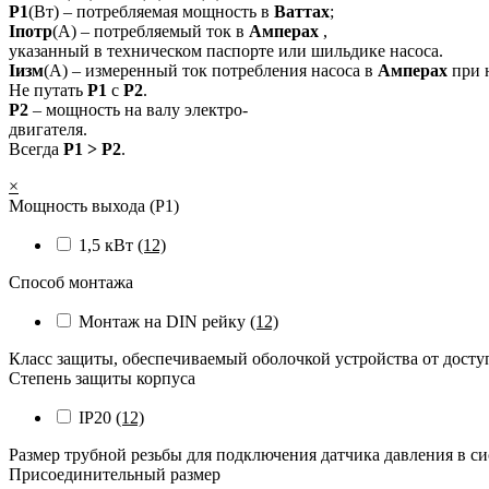
P1
(Вт) – потребляемая мощность в
Ваттах
;
Iпотр
(А) – потребляемый ток в
Амперах
,
указанный в техническом паспорте или шильдике насоса.
Iизм
(А) – измеренный ток потребления насоса в
Амперах
при 
Не путать
P1
с
P2
.
P2
– мощность на валу электро-
двигателя.
Всегда
P1 > P2
.
×
Мощность выхода (P1)
1,5 кВт
(12)
Способ монтажа
Монтаж на DIN рейку
(12)
Класс защиты, обеспечиваемый оболочкой устройства от досту
Степень защиты корпуса
IP20
(12)
Размер трубной резьбы для подключения датчика давления в с
Присоединительный размер