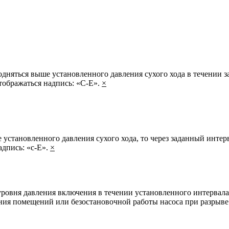
одняться выше установленного давления сухого хода в течении з
тображаться надпись: «С-Е».
×
е установленного давления сухого хода, то через заданный интер
адпись: «с-Е».
×
ровня давления включения в течении установленного интервала 
ния помещений или безостановочной работы насоса при разрыве 