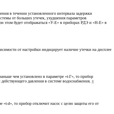
чения в течении установленного интервала задержки
истемы от больших утечек, ухудшения параметров
ри этом будет отображаться «У-Е» в приборах РДЭ и «Н-Е» в
ависимости от настройки индицирует наличие утечки на дисплее
аньше чем установлено в параметре «t-Г», то прибор
и действующего давления в системе водоснабжения.
×
ре «t-d», то прибор отключит насос с целю защиты его от