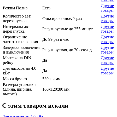
Другие
Режим Полив
Есть
товары
Количество авт.
Другие
Фиксированное, 7 раз
перезапусков
товары
Интервалы авт.
Другие
Регулируемые до 255 минут
перезапуска
товары
Ограничение
Другие
До 99 раз в час
частоты включения
товары
Задержка включения
Другие
Регулируемая, до 20 секунд
и выключения
товары
Монтаж на DIN
Другие
Да
рейку
товары
Для насосов до 4,0
Другие
Да
кВт
товары
Масса брутто
530 грамм
Размеры упаковки
(длина, ширина,
160х120х80 мм
высота)
C этим товаром искали
Для насосов до 4.0 кВт