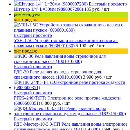
Быстрый просмотр
Штуцер 1/4'' L=30мм (9890007280)
185 руб.
/ шт
рекомендуем
хит продаж
Быстрый просмотр
УЗН-1.5С Устройство защиты скважинного насоса с
плавным пуском (6036001030)
5 190 руб.
/ шт
хит продаж
Быстрый просмотр
РДС-30 Реле давления воды стрелочное для
скважинного насоса (1001010000)
3 990 руб.
/ шт
Быстрый просмотр
РПЖ–24ФТ(FT) Электронное реле протока жидкости
(6800600351)
8 800 руб.
/ шт
Быстрый просмотр
РДЭ-Мастер-10-3.3-ПП Реле давления воды электронное
с плавным пуском для насоса (1833150000)
7 990 руб.
/