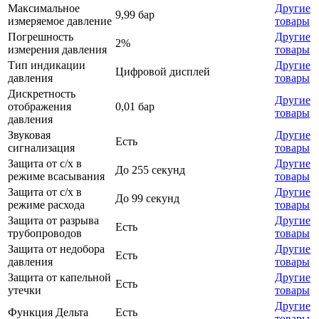
Максимальное
Другие
9,99 бар
измеряемое давление
товары
Погрешность
Другие
2%
измерения давления
товары
Тип индикации
Другие
Цифровой дисплей
давления
товары
Дискретность
Другие
отображения
0,01 бар
товары
давления
Звуковая
Другие
Есть
сигнализация
товары
Защита от с/х в
Другие
До 255 секунд
режиме всасывания
товары
Защита от с/х в
Другие
До 99 секунд
режиме расхода
товары
Защита от разрыва
Другие
Есть
трубопроводов
товары
Защита от недобора
Другие
Есть
давления
товары
Защита от капельной
Другие
Есть
утечки
товары
Другие
Функция Дельта
Есть
товары