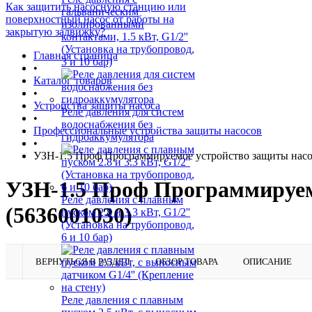
Как защитить насосную станцию или
гальваническим
поверхностный насос от работы на
изолированными
закрытую задвижку?
контактами, 1.5 кВт, G1/2''
(Установка на трубопровод,
Главная страница
3 и 10 бар)
•
Каталог товаров
•
Устройства защиты насоса
Реле давления для систем
•
водоснабжения без
Профессиональные устройства защиты насосов
гидроаккумулятора
•
УЗН-1.5 Проф Программируемое устройство защиты насо
УЗН-1.5 Проф Программируем
Реле давления с плавным
(5636001030)
пуском 2.8 и 3.3 кВт, G1/2''
(Установка на трубопровод,
6 и 10 бар)
ВЕРНУТЬСЯ В РАЗДЕЛ
ОБЗОР ТОВАРА
ОПИСАНИЕ
Реле давления с плавным