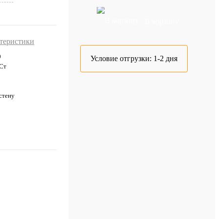
В корзину
ктеристики
0
Условие отгрузки:
1-2 дня
Ст
стену