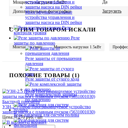
Да
Мощность нагрузки 1,5кВт
Загрузить
Дополнительные фотографии
Многофункциональные
устройства управления и
защиты насоса на DIN рейки
Реле
C ЭТИМ ТОВАРОМ ИСКАЛИ
контроля уровня
Реле
защиты по давлению
Монтаж на стену
Мощность нагрузки 1.5кВт
Проффес
Реле защиты от превышения
давления
ПОХОЖИЕ ТОВАРЫ (1)
Реле защиты от сухого хода
Реле комплексной защиты
по давлению
Быстрый просмотр
УЗН-2.5 Проф Программируемое устройство
защиты насоса с плавным пуском (
5631001030
)
Реле давления для систем полива
Цена: 8 270 руб.
/ шт
В корзину