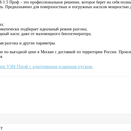
1.5 Проф – это профессиональное решение, которое берет на себя полны
сть. Предназначено для поверхностных и погружных насосов мощностью д
аз;
томатически подбирает идеальный режим разгона;
щный насос даже от маломощного бензогенератора;
я разгона и другие параметры.
е по выгодной цене в Москве с доставкой по территории России. Произв
я.
ерии УЗН-Проф с адаптивным плавным пуском.
Ст