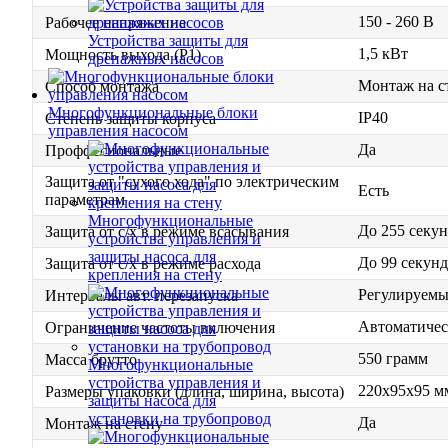
150 - 260 В
Рабочее напряжение
Устройства защиты для
1,5 кВт
Мощность выхода (P1)
дренажных насосов
Монтаж на с
Способ монтажа
Многофункциональные блоки
IP40
Степень защиты корпуса
управления насосом
Да
Проффесиональные
Защита от "сухого хода" по электрическим
Есть
параметрам
Многофункциональные
До 255 секу
Защита от с/х в режиме всасывания
устройства управления и
защиты насоса для
До 99 секунд
Защита от с/х в режиме расхода
крепления на стену
Регулируемы
Интервалы авт. перезапуска
Автоматичес
Ограничение частоты включения
550 грамм
Масса брутто
Многофункциональные
устройства управления и
220х95х95 м
Размеры упаковки (длина, ширина, высота)
защиты насоса для
установки на трубопровод
Да
Монтаж на стену