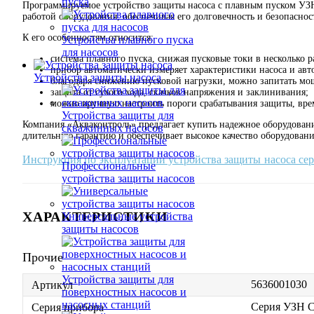
пуска
Программируемое устройство защиты насоса с плавным пуском УЗН-
работой оборудования, обеспечивая его долговечность и безопасно
К его особенностям относится:
Устройства плавного пуска
для насосов
система плавного пуска, снижая пусковые токи в несколько р
прибор автоматически измеряет характеристики насоса и ав
Устройства защиты насоса
благодаря снижению пусковой нагрузки, можно запитать мо
защита от сухого хода, скачков напряжения и заклинивания;
можно вручную настроить пороги срабатывания защиты, врем
Устройства защиты для
Компания «Акваконтроль» предлагает купить надежное оборудовани
скважинных насосов
длительную гарантию и обеспечивает высокое качество оборудовани
Инструкция по эксплуатации устройства защиты насоса с
Профессиональные
устройства защиты насосов
ХАРАКТЕРИСТИКИ
Универсальные устройства
защиты насосов
Прочие
Устройства защиты для
5636001030
Артикул
поверхностных насосов и
насосных станций
Серия УЗН 
Серия прибора