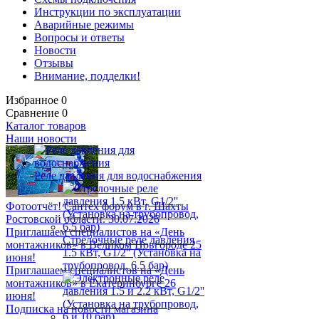
Инструкции по эксплуатации
Аварийные режимы
Вопросы и ответы
Новости
Отзывы
Внимание, подделки!
Избранное
0
Сравнение
0
Каталог товаров
Наши новости
Реле давления для водоснабжения
Фотоотчёт! Сантех форум в г. Шахты
Ростовской области. 30.07.2026
Приглашаем специалистов на «День
Стрелочные реле давления
монтажников» в Великом Новгороде 25
1.5 кВт, G1/2'' (Установка на
июня!
трубопровод, 6.5 бар)
Приглашаем специалистов на «День
монтажников» в Екатеринбурге 26
июня!
Подписка на новости магазина